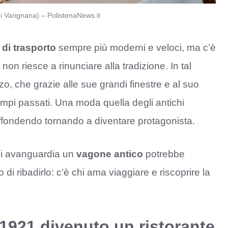
i Varignana) – PolistenaNews.it
 di trasporto
sempre più moderni e veloci, ma c’è
on riesce a rinunciare alla tradizione. In tal
o, che grazie alle sue grandi finestre e al suo
empi passati. Una moda quella degli antichi
ffondendo tornando a diventare protagonista.
i avanguardia un
vagone antico
potrebbe
di ribadirlo: c’è chi ama viaggiare e riscoprire la
l 1921 divenuto un ristorante