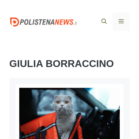
Vai
al
Menu
contenuto
GIULIA BORRACCINO