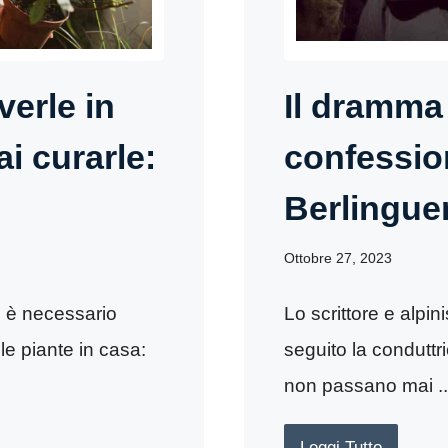
verle in
Il dramma
i curarle:
confessio
Berlingue
Ottobre 27, 2023
n è necessario
Lo scrittore e alpin
le piante in casa:
seguito la condutt
non passano mai ..
Leggi Tutto